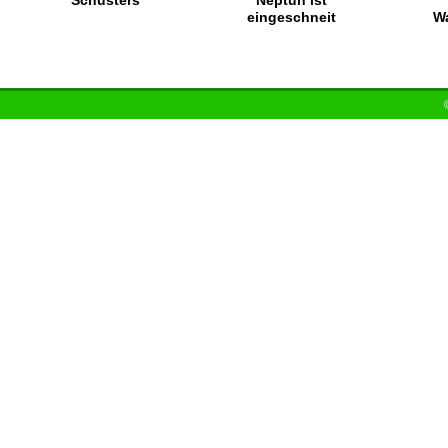
Schusters
Neptun ist
eingeschneit
W